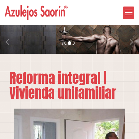
prev
nex
Reforma integral |
Vivienda unifamiliar