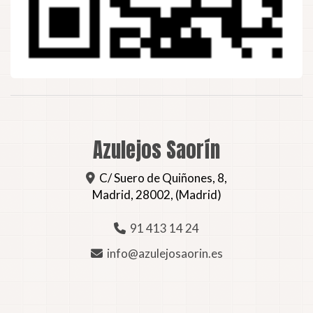
Azulejos Saorín
C/ Suero de Quiñones, 8,
Madrid
,
28002
,
(Madrid)
91 413 14 24
info
azulejosaorin.es