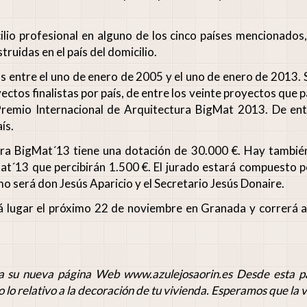
ilio profesional en alguno de los cinco países mencionados
ruidas en el país del domicilio.
s entre el uno de enero de 2005 y el uno de enero de 2013. 
yectos finalistas por país, de entre los veinte proyectos que p
remio Internacional de Arquitectura BigMat 2013. De entr
ís.
ura BigMat´13 tiene una dotación de 30.000 €. Hay tambi
Mat´13 que percibirán 1.500 €. El jurado estará compuesto p
mo será don Jesús Aparicio y el Secretario Jesús Donaire.
á lugar el próximo 22 de noviembre en Granada y correrá a 
 a su nueva página Web www.azulejosaorin.es Desde esta pá
lo relativo a la decoración de tu vivienda. Esperamos que la v