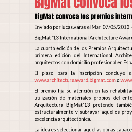
BigMat convoca los
BigMat convoca los premios intern
Enviado por lucas.varas el Mar, 07/05/2013 
BigMat '13 International Architecture Awar
La cuarta edición de los Premios Arquitectu
primera edición del International Archi
arquitectos con domicilio profesional en Espa
El plazo para la inscripción concluye
www.architectureaward.bigmat.com
o
www.
El premio fija su atención en las rehabili
utilización de materiales propios del en
Arquitectura BigMat´13 pretende tambi
estructuralmente y subrayar aquellos pro
excelencia arquitectónica.
La idea es seleccionar aquellas obras capace