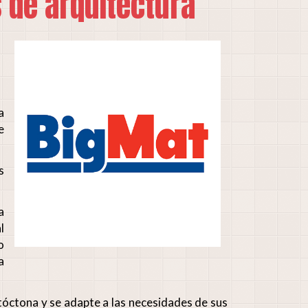
 de arquitectura
a
e
s
a
l
o
a
utóctona y se adapte a las necesidades de sus