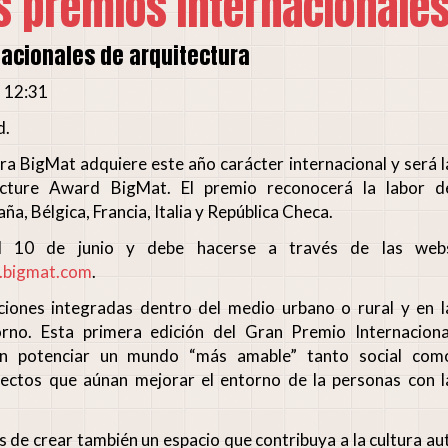
 premios internacionales
acionales de arquitectura
- 12:31
d.
ra BigMat adquiere este año carácter internacional y será l
tecture Award BigMat. El premio reconocerá la labor d
ña, Bélgica, Francia, Italia y República Checa.
 el 10 de junio y debe hacerse a través de las web
bigmat.com
.
taciones integradas dentro del medio urbano o rural y en l
torno. Esta primera edición del Gran Premio Internaciona
én potenciar un mundo “más amable” tanto social com
yectos que aúnan mejorar el entorno de la personas con l
s de crear también un espacio que contribuya a la cultura a